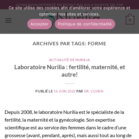
Passer
LIVRAISON OFFERTE EN POINT RELAIS A PARTIR DE 70€
Ce site utilise des cookies afin d'améliorer votre expérience et
au
optimiser nos sites et services.
contenu
0
Accepter
Politique de confidentialité
ARCHIVES PAR TAGS:
FORME
ACTUALITÉ DE NURILIA
Laboratoire Nurilia : fertilité, maternité, et
autre!
PUBLIÉ LE
16 JUIN 2022
PAR
DR. COHEN
Depuis 2008, le laboratoire Nurilia est le spécialiste de la
fertilité, la maternité et la gynécologie. Son expertise
scientifique est au service des femmes dans le cadre d’une
grossesse (avant, pendant, après), mais aussi tout au long de