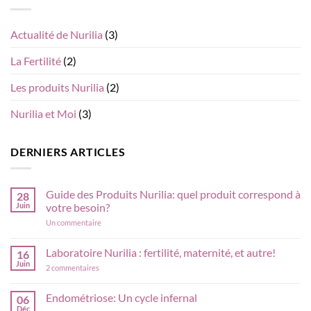
Actualité de Nurilia
(3)
La Fertilité
(2)
Les produits Nurilia
(2)
Nurilia et Moi
(3)
DERNIERS ARTICLES
Guide des Produits Nurilia: quel produit correspond à
28
Juin
votre besoin?
sur
Un commentaire
Guide
des
Produits
Laboratoire Nurilia : fertilité, maternité, et autre!
16
Nurilia:
Juin
sur
quel
2 commentaires
Laboratoire
produit
Nurilia
correspond
:
à
Endométriose: Un cycle infernal
06
fertilité,
votre
Déc