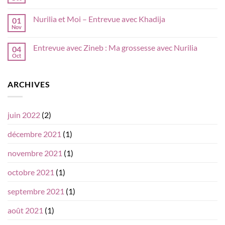
Aucun
maternité,
besoin?
commentaire
et
sur
autre!
Nurilia et Moi – Entrevue avec Khadija
01
Endométriose:
Un
Nov
Aucun
cycle
commentaire
infernal
sur
Entrevue avec Zineb : Ma grossesse avec Nurilia
04
Nurilia
et
Oct
Aucun
Moi
commentaire
–
sur
Entrevue
Entrevue
avec
ARCHIVES
avec
Khadija
Zineb
:
Ma
grossesse
juin 2022
(2)
avec
Nurilia
décembre 2021
(1)
novembre 2021
(1)
octobre 2021
(1)
septembre 2021
(1)
août 2021
(1)