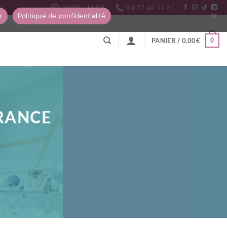
10:00 - 18:00
04 37 44 13 61
r
Politique de confidentialité
0
PANIER /
0.00
€
FRANCE