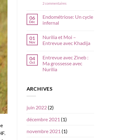
sur
2 commentaires
à
Laboratoire
votre
Nurilia
besoin?
:
Endométriose: Un cycle
06
fertilité,
Déc
infernal
maternité,
et
Aucun
autre!
commentaire
Nurilia et Moi –
01
sur
Endométriose:
Nov
Entrevue avec Khadija
Un
cycle
Aucun
infernal
commentaire
Entrevue avec Zineb :
04
sur
Nurilia
Oct
Ma grossesse avec
et
Nurilia
Moi
–
Aucun
Entrevue
commentaire
avec
sur
Khadija
ARCHIVES
Entrevue
avec
Zineb
:
Ma
juin 2022
(2)
grossesse
avec
Nurilia
décembre 2021
(1)
le
novembre 2021
(1)
HF.