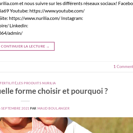
ilia.com et nous suivre sur les différents réseaux sociaux! Faceb
lia69 Youtube: https://www.youtube.com/
: https://www.nurilia.com/ Instagram:
ire/ Linkedin:
064/admin/
CONTINUER LA LECTURE
→
1
Comment
FERTILITÉ
,
LES PRODUITS NURILIA
elle forme choisir et pourquoi ?
6 SEPTEMBRE 2021
PAR
MAUD BOULANGER