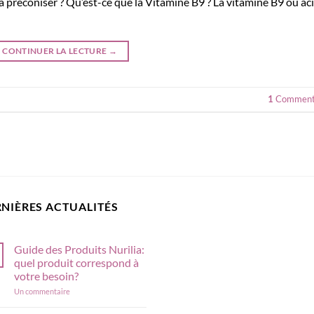
t à préconiser ? Qu’est-ce que la Vitamine B9 ? La vitamine B9 ou ac
CONTINUER LA LECTURE
→
1
Comment
NIÈRES ACTUALITÉS
Guide des Produits Nurilia:
quel produit correspond à
votre besoin?
sur
Un commentaire
Guide
des