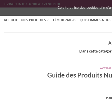
Passer
LIVRAISON DU LUNID AU VENDREDI
Ce site utilise des cookies afin d'
au
contenu
ACCUEIL
NOS PRODUITS
TÉMOIGNAGES
QUI SOMMES-NOUS 
A
Dans cette catégorie
ACTUALI
Guide des Produits Nur
PUB