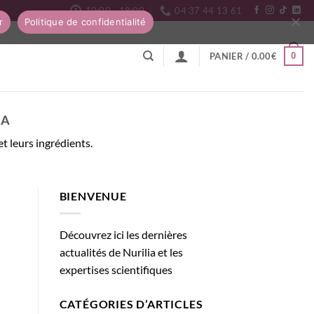
10:00 - 18:00
04 37 44 13 61
r
Politique de confidentialité
0
PANIER /
0.00
€
IA
et leurs ingrédients.
BIENVENUE
Découvrez ici les dernières
actualités de Nurilia et les
expertises scientifiques
CATÉGORIES D’ARTICLES