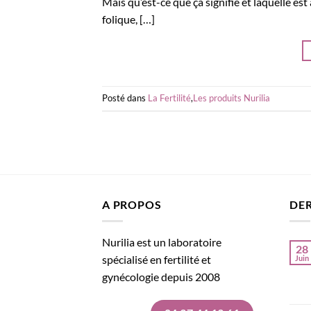
Mais qu’est-ce que ça signifie et laquelle es
folique, […]
Posté dans
La Fertilité
,
Les produits Nurilia
A PROPOS
DER
Nurilia est un laboratoire
28
spécialisé en fertilité et
Juin
gynécologie depuis 2008