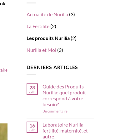
ook:
Actualité de Nurilia
(3)
La Fertilité
(2)
Les produits Nurilia
(2)
Nurilia et Moi
(3)
DERNIERS ARTICLES
aire
Guide des Produits
28
Juin
Nurilia: quel produit
correspond à votre
besoin?
sur
Un commentaire
Guide
des
Produits
Laboratoire Nurilia :
16
Nurilia:
Juin
fertilité, maternité, et
quel
produit
autre!
correspond