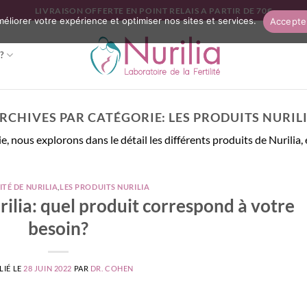
LIVRAISON OFFERTE EN POINT RELAIS A PARTIR DE 70€
améliorer votre expérience et optimiser nos sites et services.
Accepte
?
RCHIVES PAR CATÉGORIE:
LES PRODUITS NURIL
, nous explorons dans le détail les différents produits de Nurilia, 
TÉ DE NURILIA
,
LES PRODUITS NURILIA
ilia: quel produit correspond à votre
besoin?
LIÉ LE
28 JUIN 2022
PAR
DR. COHEN