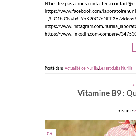
N’hésitez pas à nous contacter à contact@nur
https://www.facebook.com/laboratoirenuri
…/UC1biCNyIxUYpX20C7qNEF3A/videos Site
https://www.instagram.com/nurilia_laborato
https://www.linkedin.com/company/34753
Posté dans
Actualité de Nurilia
,
Les produits Nurilia
LA 
Vitamine B9 : Qu
PUBLIÉ LE
06