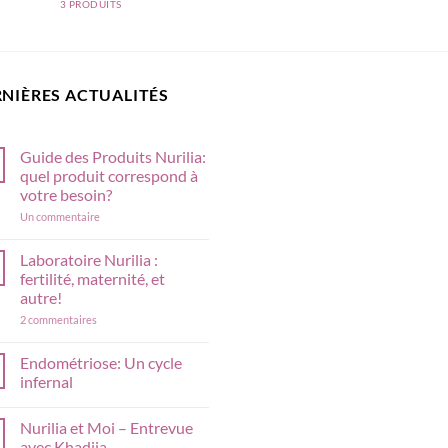
3 PRODUITS
NIÈRES ACTUALITÉS
Guide des Produits Nurilia:
quel produit correspond à
votre besoin?
sur
Un commentaire
Guide
des
Produits
Laboratoire Nurilia :
Nurilia:
fertilité, maternité, et
quel
produit
autre!
correspond
sur
2 commentaires
à
Laboratoire
votre
Nurilia
besoin?
:
Endométriose: Un cycle
fertilité,
infernal
maternité,
et
Aucun
autre!
commentaire
Nurilia et Moi – Entrevue
sur
Endométriose:
avec Khadija