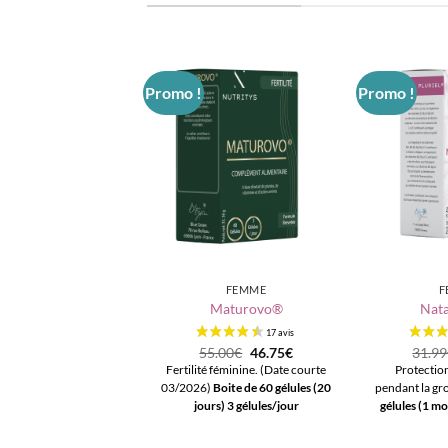
Promo !
Promo !
Ajouter
à la liste
d’envies
+
+
FEMME
F
Maturovo®
Nata
Le
Le
55.00
€
46.75
€
31.99
prix
prix
Fertilité féminine. (Date courte
Protectio
initial
actuel
03/2026)
Boite de 60 gélules (20
pendant la gr
était :
est :
55.00€.
46.75€.
jours)
3 gélules/jour
gélules (1 mo