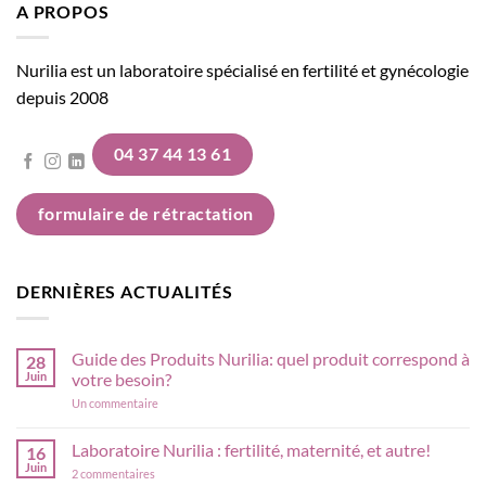
A PROPOS
Nurilia est un laboratoire spécialisé en fertilité et gynécologie
depuis 2008
04 37 44 13 61
formulaire de rétractation
DERNIÈRES ACTUALITÉS
Guide des Produits Nurilia: quel produit correspond à
28
Juin
votre besoin?
sur
Un commentaire
Guide
des
Produits
Laboratoire Nurilia : fertilité, maternité, et autre!
16
Nurilia:
Juin
sur
quel
2 commentaires