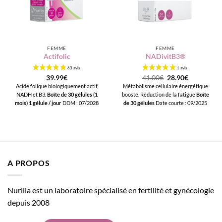
FEMME
FEMME
Actifolic
NADivitB3®
Le
Le
39.99
€
41.00
€
28.90
€
prix
prix
Acide folique biologiquement actif,
Métabolisme cellulaire énergétique
initial
actuel
NADH et B3.
Boîte de 30 gélules (1
boosté. Réduction de la fatigue
Boîte
était :
est :
41.00€.
28.90€.
mois)
1 gélule / jour
DDM : 07/2028
de 30 gélules
Date courte : 09/2025
A PROPOS
Nurilia est un laboratoire spécialisé en fertilité et gynécologie
depuis 2008