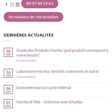
04 37 44 13 61
63 avis
formulaire de rétractation
DERNIÈRES ACTUALITÉS
Guide des Produits Nurilia: quel produit correspond à
28
Juin
votre besoin?
sur
Un commentaire
Guide
des
Produits
Laboratoire Nurilia : fertilité, maternité, et autre!
16
Nurilia:
Juin
sur
quel
2 commentaires
Laboratoire
produit
Nurilia
correspond
:
à
Endométriose: Un cycle infernal
06
fertilité,
votre
Déc
Aucun
maternité,
besoin?
commentaire
et
sur
autre!
Nurilia et Moi – Entrevue avec Khadija
01
Endométriose:
Un
Nov
Aucun
cycle
commentaire
infernal