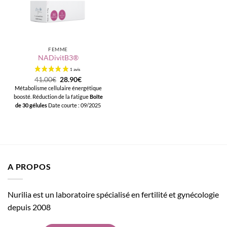
FEMME
NADivitB3®
Le
Le
41.00
€
28.90
€
prix
prix
Métabolisme cellulaire énergétique
initial
actuel
boosté. Réduction de la fatigue
Boîte
était :
est :
41.00€.
28.90€.
de 30 gélules
Date courte : 09/2025
A PROPOS
Nurilia est un laboratoire spécialisé en fertilité et gynécologie
depuis 2008