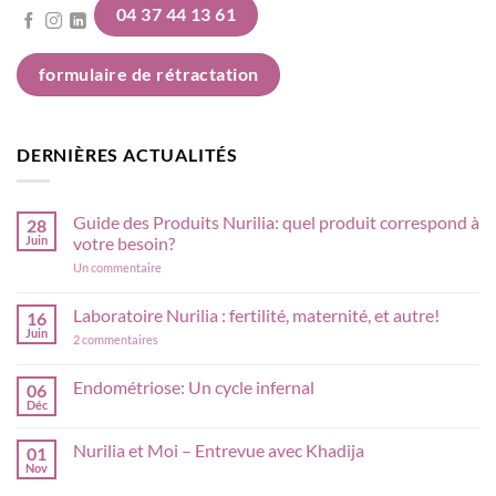
04 37 44 13 61
1 avis
formulaire de rétractation
DERNIÈRES ACTUALITÉS
Guide des Produits Nurilia: quel produit correspond à
28
Juin
votre besoin?
sur
Un commentaire
Guide
des
Produits
Laboratoire Nurilia : fertilité, maternité, et autre!
16
Nurilia:
Juin
sur
quel
2 commentaires
Laboratoire
produit
Nurilia
correspond
:
à
Endométriose: Un cycle infernal
06
fertilité,
votre
Déc
Aucun
maternité,
besoin?
commentaire
et
sur
autre!
Nurilia et Moi – Entrevue avec Khadija
01
Endométriose:
Un
Nov
Aucun
cycle
commentaire
infernal