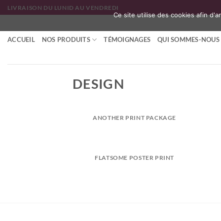
Passer
LIVRAISON DU LUNID AU VENDREDI
Ce site utilise des cookies afin d'
au
contenu
ACCUEIL
NOS PRODUITS
TÉMOIGNAGES
QUI SOMMES-NOUS 
DESIGN
ANOTHER PRINT PACKAGE
FLATSOME POSTER PRINT