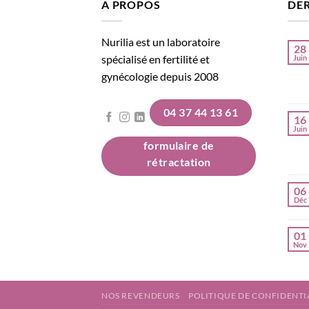
A PROPOS
DER
Nurilia est un laboratoire
28
spécialisé en fertilité et
Juin
gynécologie depuis 2008
04 37 44 13 61
16
Juin
formulaire de
rétractation
06
Déc
01
Nov
NOS REVENDEURS
POLITIQUE DE CONFIDENTI