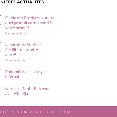
NIÈRES ACTUALITÉS
Guide des Produits Nurilia:
quel produit correspond à
votre besoin?
sur
Un commentaire
Guide
des
Produits
Laboratoire Nurilia :
Nurilia:
fertilité, maternité, et
quel
produit
autre!
correspond
sur
2 commentaires
à
Laboratoire
votre
Nurilia
besoin?
:
Endométriose: Un cycle
fertilité,
infernal
maternité,
et
Aucun
autre!
commentaire
Nurilia et Moi – Entrevue
sur
Endométriose:
avec Khadija
Un
cycle
Aucun
infernal
commentaire
sur
Nurilia
ALITÉ
MENTIONS LÉGALES
CGV
CONTACT
et
Moi