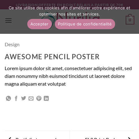
Passer
LIVRAISON OFFERTE EN POINT RELAIS A PARTIR DE 70€
Ce site utilise des cookies afin d'améliorer votre expérience et
au
optimiser nos sites et services.
contenu
0
Accepter
Politique de confidentialité
Design
AWESOME PENCIL POSTER
Lorem ipsum dolor sit amet, consectetuer adipiscing elit, sed
diam nonummy nibh euismod tincidunt ut laoreet dolore
magna aliquam erat volutpat