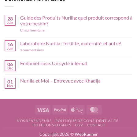
Guide des Produits Nurilia: quel produit correspond à
28
Juin
votre besoin?
sur
Un commentaire
Guide
des
Produits
Laboratoire Nurilia : fertilité, maternité, et autre!
16
Nurilia:
Juin
sur
quel
2 commentaires
Laboratoire
produit
Nurilia
correspond
:
à
Endométriose: Un cycle infernal
06
fertilité,
votre
Déc
Aucun
maternité,
besoin?
commentaire
et
sur
autre!
Nurilia et Moi – Entrevue avec Khadija
01
Endométriose:
Un
Nov
Aucun
cycle
commentaire
infernal
sur
Nurilia
et
Moi
Visa
PayPal
Apple
MasterCard
–
Entrevue
Pay
avec
NOS REVENDEURS
POLITIQUE DE CONFIDENTIALITÉ
Khadija
MENTIONS LÉGALES
CGV
CONTACT
Copyright 2026 ©
WebRunner