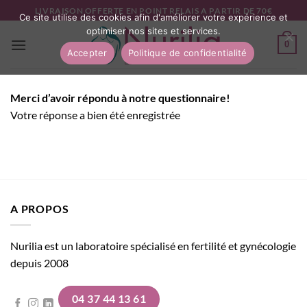
Passer
LIVRAISON OFFERTE EN POINT RELAIS A PARTIR DE 70€
Ce site utilise des cookies afin d'améliorer votre expérience et
au
optimiser nos sites et services.
contenu
0
Accepter
Politique de confidentialité
Merci d’avoir répondu à notre questionnaire!
Votre réponse a bien été enregistrée
A PROPOS
Nurilia est un laboratoire spécialisé en fertilité et gynécologie
depuis 2008
04 37 44 13 61