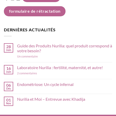
formulaire de rétractation
DERNIÈRES ACTUALITÉS
Guide des Produits Nurilia: quel produit correspond à
28
Juin
votre besoin?
sur
Un commentaire
Guide
des
Produits
Laboratoire Nurilia : fertilité, maternité, et autre!
16
Nurilia:
Juin
sur
quel
2 commentaires
Laboratoire
produit
Nurilia
correspond
:
à
Endométriose: Un cycle infernal
06
fertilité,
votre
Déc
Aucun
maternité,
besoin?
commentaire
et
sur
autre!
Nurilia et Moi – Entrevue avec Khadija
01
Endométriose:
Un
Nov
Aucun
cycle
commentaire
infernal
sur
Nurilia