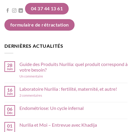
04 37 44 13 61
formulaire de rétractation
DERNIÈRES ACTUALITÉS
Guide des Produits Nurilia: quel produit correspond à
28
Juin
votre besoin?
sur
Un commentaire
Guide
des
Produits
Laboratoire Nurilia : fertilité, maternité, et autre!
16
Nurilia:
Juin
sur
quel
2 commentaires
Laboratoire
produit
Nurilia
correspond
:
à
Endométriose: Un cycle infernal
06
fertilité,
votre
Déc
Aucun
maternité,
besoin?
commentaire
et
sur
autre!
Nurilia et Moi – Entrevue avec Khadija
01
Endométriose:
Un
Nov
Aucun