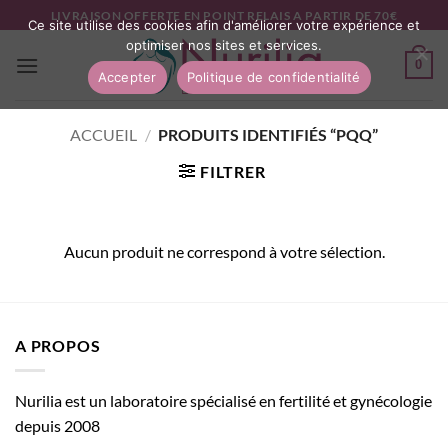
Passer
LIVRAISON OFFERTE EN POINT RELAIS A PARTIR DE 70€
Ce site utilise des cookies afin d'améliorer votre expérience et
au
optimiser nos sites et services.
contenu
0
Accepter
Politique de confidentialité
ACCUEIL
/
PRODUITS IDENTIFIÉS “PQQ”
FILTRER
Aucun produit ne correspond à votre sélection.
A PROPOS
Nurilia est un laboratoire spécialisé en fertilité et gynécologie
depuis 2008