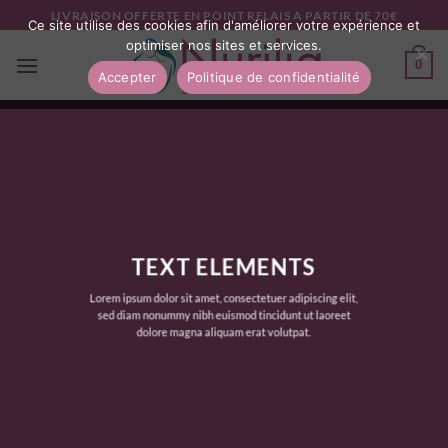
Passer
LIVRAISON OFFERTE EN POINT RELAIS A PARTIR DE 70€
Ce site utilise des cookies afin d'améliorer votre expérience et
au
optimiser nos sites et services.
contenu
0
Accepter
Politique de confidentialité
TEXT ELEMENTS
Lorem ipsum dolor sit amet, consectetuer adipiscing elit,
sed diam nonummy nibh euismod tincidunt ut laoreet
dolore magna aliquam erat volutpat.