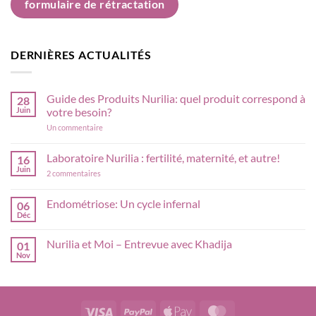
formulaire de rétractation
DERNIÈRES ACTUALITÉS
Guide des Produits Nurilia: quel produit correspond à
28
Juin
votre besoin?
sur
Un commentaire
Guide
des
Produits
Laboratoire Nurilia : fertilité, maternité, et autre!
16
Nurilia:
Juin
sur
quel
2 commentaires
Laboratoire
produit
Nurilia
correspond
:
à
Endométriose: Un cycle infernal
06
fertilité,
votre
Déc
Aucun
maternité,
besoin?
commentaire
et
sur
autre!
Nurilia et Moi – Entrevue avec Khadija
01
Endométriose:
Un
Nov
Aucun
cycle
commentaire
infernal
sur
Nurilia
et
Moi
Visa
PayPal
Apple
MasterCard
–