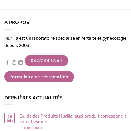
A PROPOS
Nurilia est un laboratoire spécialisé en fertilité et gynécologie
depuis 2008
04 37 44 13 61
formulaire de rétractation
DERNIÈRES ACTUALITÉS
Guide des Produits Nurilia: quel produit correspond à
28
Juin
votre besoin?
sur
Un commentaire