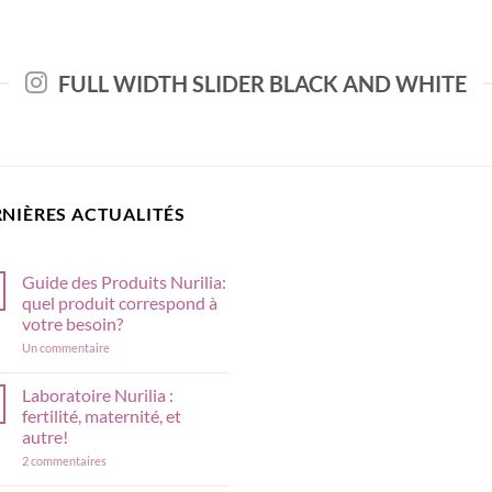
FULL WIDTH SLIDER BLACK AND WHITE
NIÈRES ACTUALITÉS
Guide des Produits Nurilia:
quel produit correspond à
votre besoin?
sur
Un commentaire
Guide
des
Produits
Laboratoire Nurilia :
Nurilia:
fertilité, maternité, et
quel
produit
autre!
correspond
sur
2 commentaires
à
Laboratoire
votre
Nurilia
besoin?