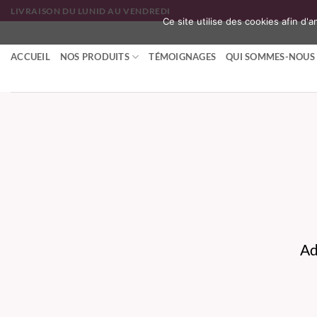
Passer
LIVRAISON DU LUNID AU VENDREDI
Ce site utilise des cookies afin d'
au
contenu
ACCUEIL
NOS PRODUITS
TÉMOIGNAGES
QUI SOMMES-NOUS 
Ad