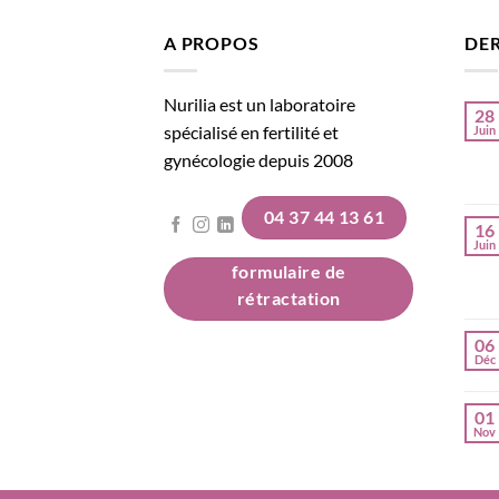
A PROPOS
DER
Nurilia est un laboratoire
28
spécialisé en fertilité et
Juin
gynécologie depuis 2008
04 37 44 13 61
16
Juin
formulaire de
rétractation
06
Déc
01
Nov