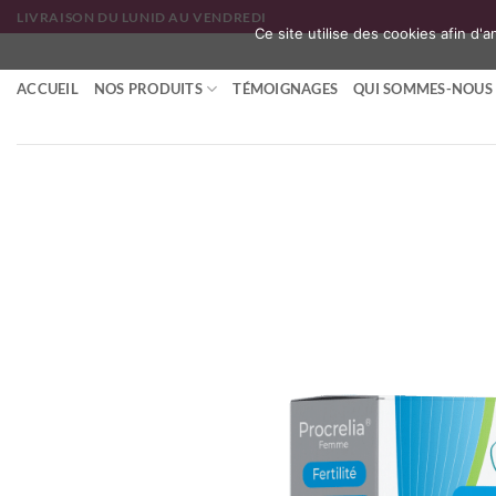
Passer
LIVRAISON DU LUNID AU VENDREDI
Ce site utilise des cookies afin d'
au
contenu
ACCUEIL
NOS PRODUITS
TÉMOIGNAGES
QUI SOMMES-NOUS 