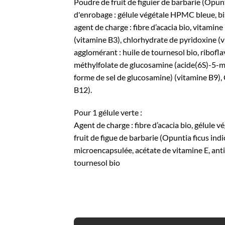
Poudre de fruit de figuier de barbarie (Opunt
d'enrobage : gélule végétale HPMC bleue, bis
agent de charge : fibre d’acacia bio, vitamin
(vitamine B3), chlorhydrate de pyridoxine (v
agglomérant : huile de tournesol bio, ribofla
méthylfolate de glucosamine (acide(6S)-5-
forme de sel de glucosamine) (vitamine B9)
B12).
Pour 1 gélule verte :
Agent de charge : fibre d’acacia bio, gélule 
fruit de figue de barbarie (Opuntia ficus indi
microencapsulée, acétate de vitamine E, anti
tournesol bio