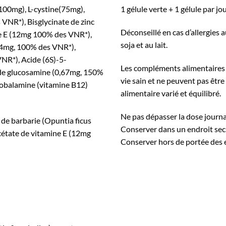
(100mg), L-cystine(75mg),
1 gélule verte + 1 gélule par j
VNR*), Bisglycinate de zinc
Déconseillé en cas d’allergies 
e E (12mg 100% des VNR*),
soja et au lait.
,4mg, 100% des VNR*),
NR*), Acide (6S)-5-
Les compléments alimentaires 
 de glucosamine (0,67mg, 150%
vie sain et ne peuvent pas êtr
obalamine (vitamine B12)
alimentaire varié et équilibré.
Ne pas dépasser la dose journa
e de barbarie (Opuntia ficus
Conserver dans un endroit sec, à
cétate de vitamine E (12mg
Conserver hors de portée des 