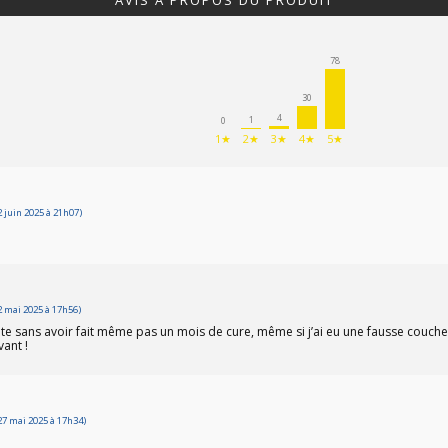
AVIS À PROPOS DU PRODUIT
78
30
4
1
0
1★
2★
3★
4★
5★
 juin 2025 à 21h07)
 mai 2025 à 17h56)
nte sans avoir fait même pas un mois de cure, même si j’ai eu une fausse couch
vant !
7 mai 2025 à 17h34)