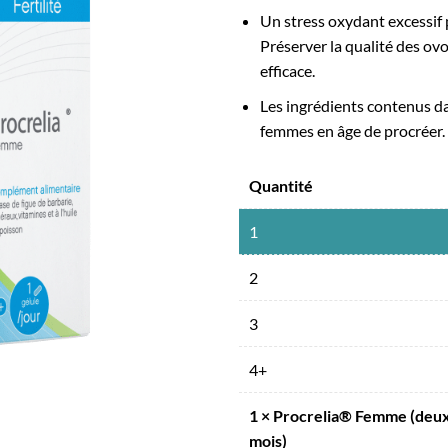
Un stress oxydant excessif 
Préserver la qualité des o
efficace.
Les ingrédients contenus d
femmes en âge de procréer.
Quantité
1
2
3
4+
1
×
Procrelia® Femme (deux
mois)