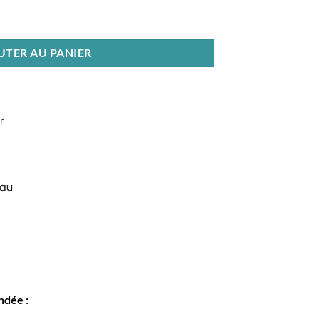
eux par mois)
UTER AU PANIER
ndée :