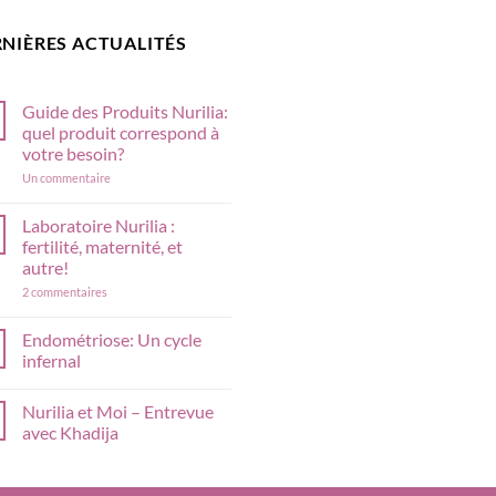
NIÈRES ACTUALITÉS
Guide des Produits Nurilia:
quel produit correspond à
votre besoin?
sur
Un commentaire
Guide
des
Produits
Laboratoire Nurilia :
Nurilia:
fertilité, maternité, et
quel
produit
autre!
correspond
sur
2 commentaires
à
Laboratoire
votre
Nurilia
besoin?
:
Endométriose: Un cycle
fertilité,
infernal
maternité,
et
Aucun
autre!
commentaire
Nurilia et Moi – Entrevue
sur
Endométriose:
avec Khadija
Un
cycle
Aucun
infernal
commentaire
sur