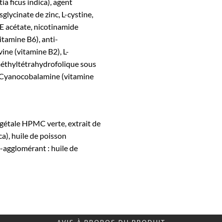
ia ficus indica), agent
glycinate de zinc, L-cystine,
e E acétate, nicotinamide
itamine B6), anti-
vine (vitamine B2), L-
méthyltétrahydrofolique sous
, Cyanocobalamine (vitamine
végétale HPMC verte, extrait de
ca), huile de poisson
-agglomérant : huile de