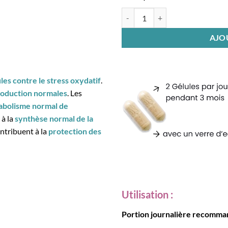
quantité de Procrelia® Femme (d
AJO
ules contre le stress oxydatif
.
production normales
. Les
abolisme normal de
 à la
synthèse normal de la
ntribuent à la
protection des
Utilisation :
Portion journalière recomma