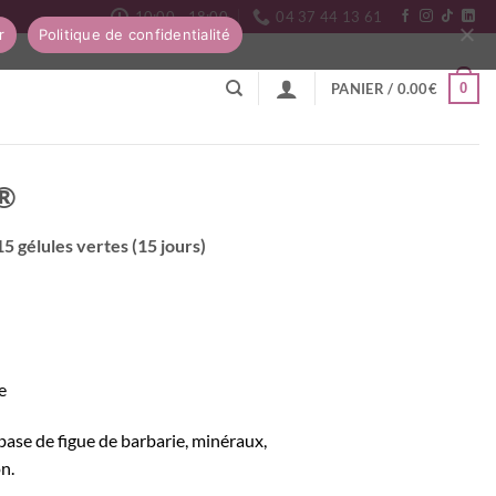
10:00 - 18:00
04 37 44 13 61
r
Politique de confidentialité
0
PANIER /
0.00
€
e®
15 gélules vertes (15 jours)
e
ase de figue de barbarie, minéraux,
n.