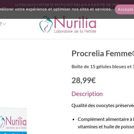
LIVRAISON OFFERTE EN POINT RELAIS A PARTIR DE 70€
améliorer votre expérience et optimiser nos sites et services.
Accepte
?
Procrelia Femm
Boîte de 15 gélules bleues et 
28,99€
Description
Qualité des ovocytes préservé
Complément alimentaire à b
vitamines et huile de poisso